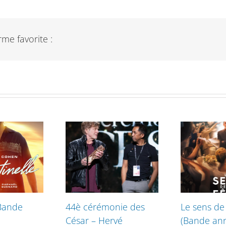
me favorite :
(Bande
44è cérémonie des
Le sens de 
César – Hervé
(Bande an