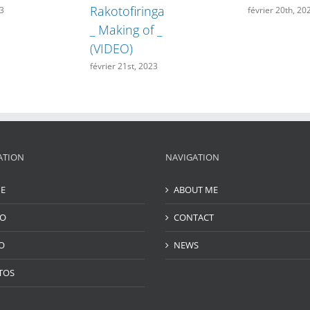
Rakotofiringa
23
février 20th, 20
_ Making of _
(VIDEO)
février 21st, 2023
ATION
NAVIGATION
E
ABOUT ME
IO
CONTACT
O
NEWS
TOS