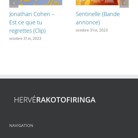
Jonathan Cohen –
Sentinelle (Bande
Est ce que tu
annonce)
regrettes (Clip)
octobre 31st, 2023
octobre 31st, 2023
NAVIGATION