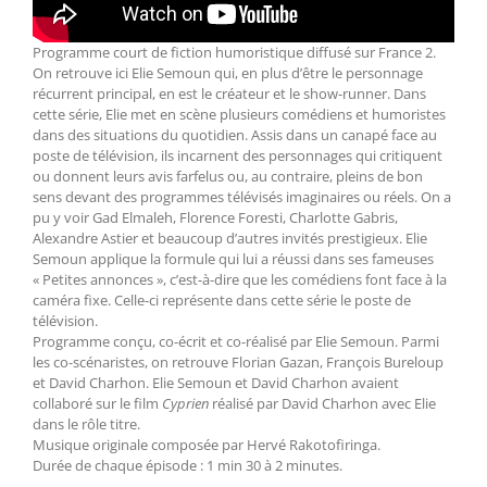
Programme court de fiction humoristique diffusé sur France 2.
On retrouve ici Elie Semoun qui, en plus d’être le personnage
récurrent principal, en est le créateur et le show-runner. Dans
cette série, Elie met en scène plusieurs comédiens et humoristes
dans des situations du quotidien. Assis dans un canapé face au
poste de télévision, ils incarnent des personnages qui critiquent
ou donnent leurs avis farfelus ou, au contraire, pleins de bon
sens devant des programmes télévisés imaginaires ou réels. On a
pu y voir Gad Elmaleh, Florence Foresti, Charlotte Gabris,
Alexandre Astier et beaucoup d’autres invités prestigieux. Elie
Semoun applique la formule qui lui a réussi dans ses fameuses
« Petites annonces », c’est-à-dire que les comédiens font face à la
caméra fixe. Celle-ci représente dans cette série le poste de
télévision.
Programme conçu, co-écrit et co-réalisé par Elie Semoun. Parmi
les co-scénaristes, on retrouve Florian Gazan, François Bureloup
et David Charhon. Elie Semoun et David Charhon avaient
collaboré sur le film
Cyprien
réalisé par David Charhon avec Elie
dans le rôle titre.
Musique originale composée par Hervé Rakotofiringa.
Durée de chaque épisode : 1 min 30 à 2 minutes.