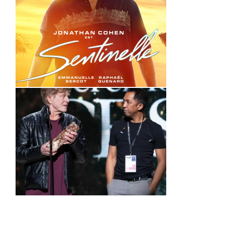
Sentinelle (Bande annonce)
44è cérémonie des César –
Hervé Rakotofiringa
_ Making of _
(VIDEO)